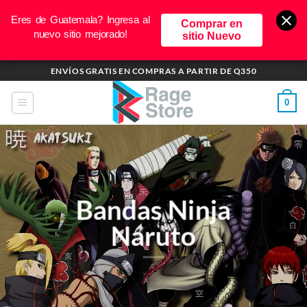
Eres de Guatemala? Ingresa al
Comprar en
nuevo sitio mejorado!
sitio Nuevo
Saltar
ENVÍOS GRATIS EN COMPRAS A PARTIR DE Q350
al
contenido
0
Bandas Ninja
Naruto