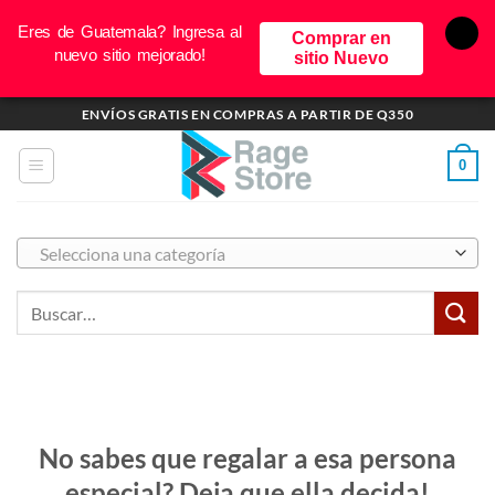
Eres de Guatemala? Ingresa al
Comprar en
nuevo sitio mejorado!
sitio Nuevo
Saltar
ENVÍOS GRATIS EN COMPRAS A PARTIR DE Q350
al
contenido
0
Selecciona una categoría
No sabes que regalar a esa persona
especial? Deja que ella decida!