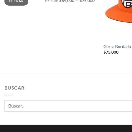
Precio:
$69,000
—
$75,000
FILTRAR
mínimo
máximo
+
Gorra Bordada 
$
75,000
BUSCAR
Buscar
por: