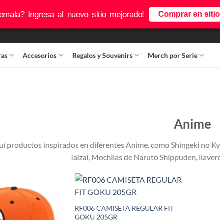
mala? Ingresa al nuevo sitio mejorado!
Comprar en siti
ras
Accesorios
Regalos y Souvenirs
Merch por Serie
Anime
í productos inspirados en diferentes Anime. como Shingeki no Kyo
Taizai, Mochilas de Naruto Shippuden, llav
+
RF006 CAMISETA REGULAR FIT
GOKU 205GR