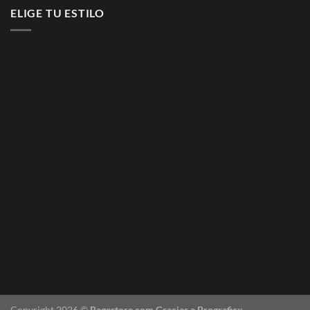
ELIGE TU ESTILO
Copyright 2026 ©
Ragestore.com Gracias a Prograficx