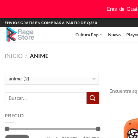
Eres de Guate
Saltar
ENVÍOS GRATIS EN COMPRAS A PARTIR DE Q350
al
Cultura Pop
Nuevo
Playe
contenido
INICIO
/
ANIME
Encuentra aqu
Buscar
por:
PRECIO
Precio
Precio