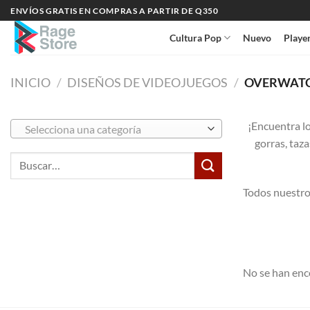
Saltar
ENVÍOS GRATIS EN COMPRAS A PARTIR DE Q350
al
Cultura Pop
Nuevo
Playe
contenido
INICIO
/
DISEÑOS DE VIDEOJUEGOS
/
OVERWAT
¡Encuentra l
Selecciona una categoría
gorras, taz
Buscar
por:
Todos nuestro
No se han enc