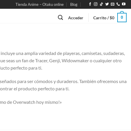
Tienda Anime – Otaku online
Blog
0
Acceder
Carrito /
$
0
ncluye una amplia variedad de playeras, camisetas, sudaderas,
que seas un fan de Tracer, Genji, Widowmaker o cualquier otro
cto perfecto para ti.
 diseñados para ser cómodos y duraderos. También ofrecemos una
ntrar el producto perfecto para ti.
tismo de Overwatch hoy mismo!»