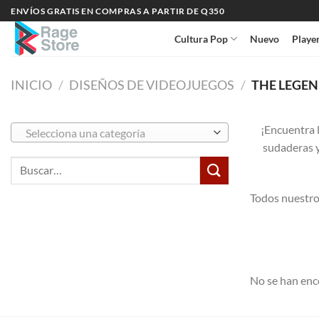
Saltar
ENVÍOS GRATIS EN COMPRAS A PARTIR DE Q350
al
Cultura Pop
Nuevo
Playe
contenido
INICIO
/
DISEÑOS DE VIDEOJUEGOS
/
THE LEGEN
¡Encuentra 
Selecciona una categoría
sudaderas y
Buscar
por:
Todos nuestro
No se han enc