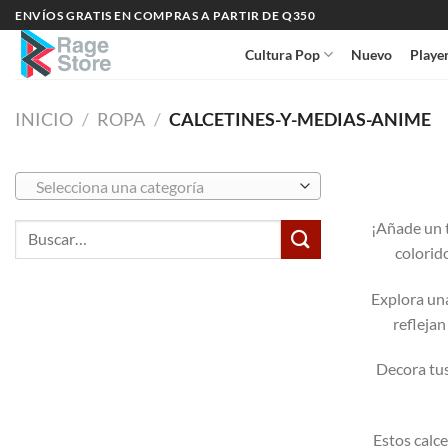
Saltar
ENVÍOS GRATIS EN COMPRAS A PARTIR DE Q350
al
Cultura Pop
Nuevo
Playe
contenido
INICIO
/
ROPA
/
CALCETINES-Y-MEDIAS-ANIME
Selecciona una categoría
¡Añade un t
Buscar
colorid
por:
Explora una
reflejan
Decora tus
Estos calc