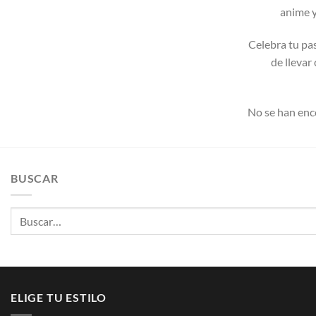
anime y
Celebra tu pa
de llevar
No se han enc
BUSCAR
Buscar
por:
ELIGE TU ESTILO