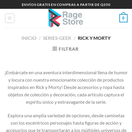
Saltar
ENVÍOS GRATIS EN COMPRAS A PARTIR DE Q350
al
contenido
0
INICIO
/
SERIES-GEEK
/
RICK Y MORTY
FILTRAR
¡Embárcate en una aventura interdimensional llena de humor
y locura con nuestra emocionante colección de productos
inspirados en Rick y Morty! Desde accesorios y ropa hasta
objetos de colección y decoración, cada artículo captura el
espíritu único y extravagante de la serie.
Explora una amplia variedad de opciones, desde camisetas
con los excéntricos personajes hasta figuras de acción y
accesorios que te transportarán a los múltiples universos de