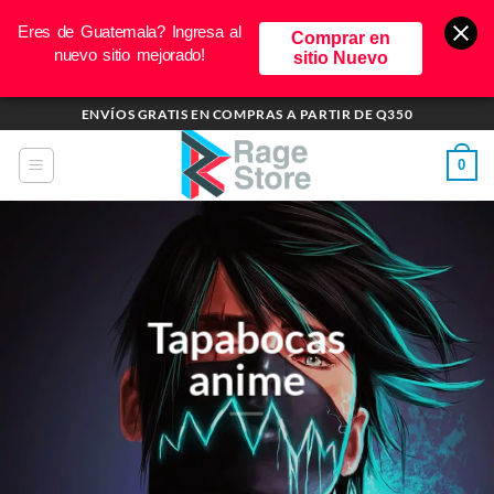
Eres de Guatemala? Ingresa al
Comprar en
nuevo sitio mejorado!
sitio Nuevo
Saltar
ENVÍOS GRATIS EN COMPRAS A PARTIR DE Q350
al
contenido
0
Tapabocas
anime