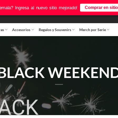
mala? Ingresa al nuevo sitio mejorado!
Comprar en siti
ras
Accesorios
Regalos y Souvenirs
Merch por Serie
BLACK WEEKEN