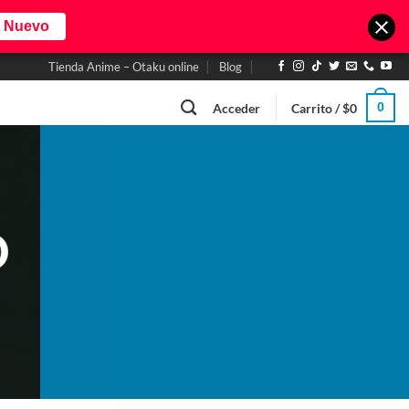
o Nuevo
Tienda Anime – Otaku online
Blog
0
Acceder
Carrito /
$
0
D