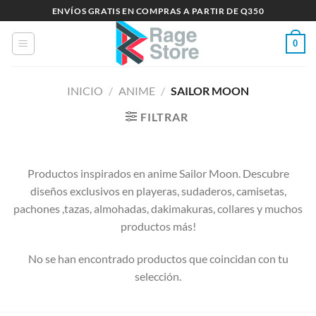
Saltar
ENVÍOS GRATIS EN COMPRAS A PARTIR DE Q350
al
contenido
0
INICIO
/
ANIME
/
SAILOR MOON
FILTRAR
Productos inspirados en anime Sailor Moon. Descubre
diseños exclusivos en playeras, sudaderos, camisetas,
pachones ,tazas, almohadas, dakimakuras, collares y muchos
productos más!
No se han encontrado productos que coincidan con tu
selección.