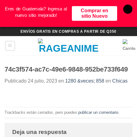
Eres de Guatemala? Ingresa al
Comprar en
nuevo sitio mejorado!
sitio Nuevo
Saltar
ENVÍOS GRATIS EN COMPRAS A PARTIR DE Q350
al
contenido
74c3f574-ac7c-49e6-9848-952be733f649
Publicado
24 julio, 2023
en
1280 &veces; 858
en
Chicas
Trackbacks están cerrados, pero puedes
publicar un comentario
.
Deja una respuesta