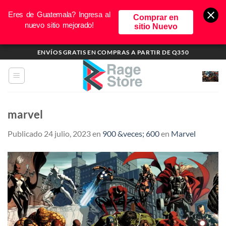
Eres de Guatemala? Ingresa al
Comprar en
nuevo sitio mejorado!
sitio Nuevo
Saltar
ENVÍOS GRATIS EN COMPRAS A PARTIR DE Q350
al
contenido
marvel
Publicado
24 julio, 2023
en
900 &veces; 600
en
Marvel