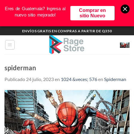
Eres de Guatemala? Ingresa al
Comprar en
nuevo sitio mejorado!
sitio Nuevo
Saltar
ENVÍOS GRATIS EN COMPRAS A PARTIR DE Q350
al
contenido
spiderman
Publicado
24 julio, 2023
en
1024 &veces; 576
en
Spiderman