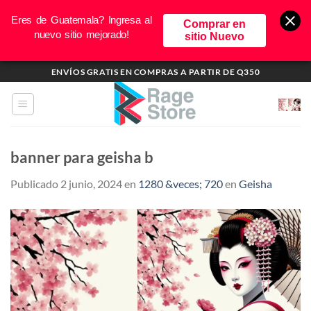
Eres de Guatemala? Ingresa al
Comprar en
nuevo sitio mejorado!
sitio Nuevo
Saltar
ENVÍOS GRATIS EN COMPRAS A PARTIR DE Q350
al
contenido
banner para geisha b
Publicado
2 junio, 2024
en
1280 &veces; 720
en
Geisha