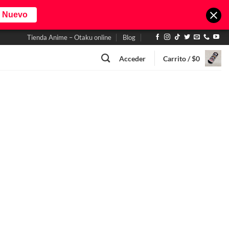
o Nuevo
Tienda Anime – Otaku online
Blog
Acceder
Carrito /
$
0