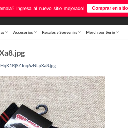
mala? Ingresa al nuevo sitio mejorado!
Comprar en siti
ras
Accesorios
Regalos y Souvenirs
Merch por Serie
a8.jpg
qK1RjSZJnq6zNLpXa8.jpg