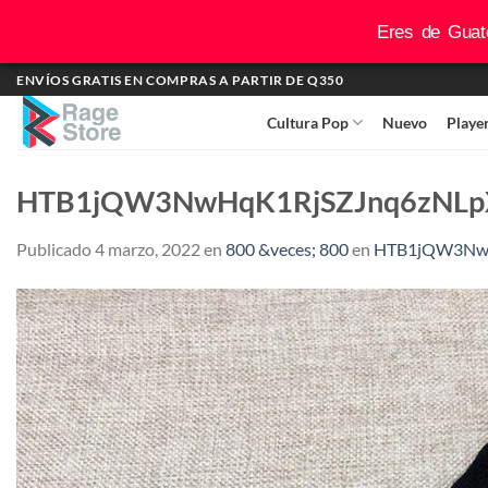
Eres de Guate
Saltar
ENVÍOS GRATIS EN COMPRAS A PARTIR DE Q350
al
Cultura Pop
Nuevo
Playe
contenido
HTB1jQW3NwHqK1RjSZJnq6zNLpX
Publicado
4 marzo, 2022
en
800 &veces; 800
en
HTB1jQW3NwH