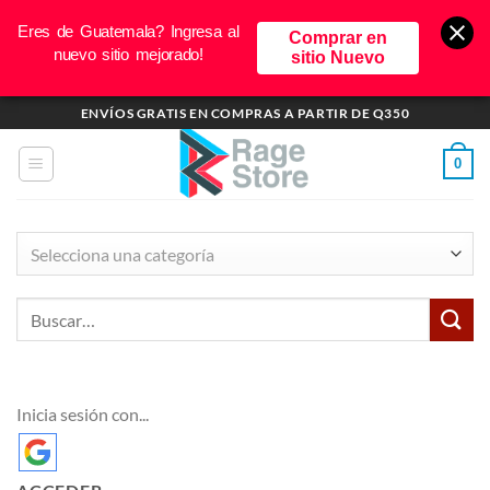
Eres de Guatemala? Ingresa al
Comprar en
nuevo sitio mejorado!
sitio Nuevo
Saltar
ENVÍOS GRATIS EN COMPRAS A PARTIR DE Q350
al
contenido
0
Selecciona una categoría
Inicia sesión con...