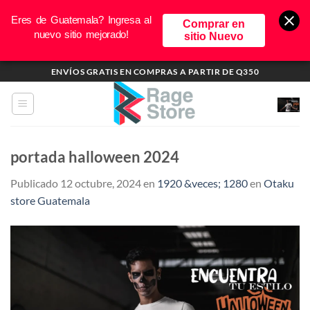
Eres de Guatemala? Ingresa al
Comprar en
nuevo sitio mejorado!
sitio Nuevo
Saltar
ENVÍOS GRATIS EN COMPRAS A PARTIR DE Q350
al
contenido
portada halloween 2024
Publicado
12 octubre, 2024
en
1920 &veces; 1280
en
Otaku
store Guatemala