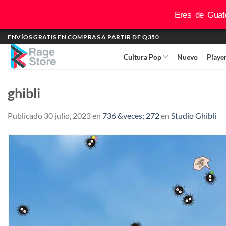
Eres de Guate
Saltar
ENVÍOS GRATIS EN COMPRAS A PARTIR DE Q350
al
Cultura Pop
Nuevo
Playe
contenido
ghibli
Publicado
30 julio, 2023
en
736 &veces; 272
en
Studio Ghibli