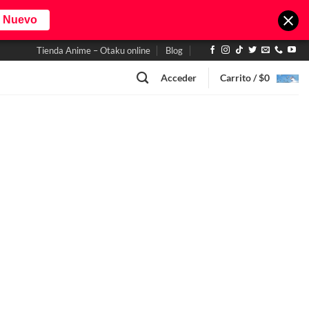
o Nuevo
Tienda Anime – Otaku online
Blog
Acceder
Carrito /
$
0