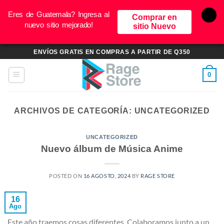
Eres de Guatemala? Ingresa al
Comprar en
nuevo sitio mejorado!
sitio Nuevo
Saltar
ENVÍOS GRATIS EN COMPRAS A PARTIR DE Q350
al
contenido
0
ARCHIVOS DE CATEGORÍA:
UNCATEGORIZED
UNCATEGORIZED
Nuevo álbum de Música Anime
POSTED ON
16 AGOSTO, 2024
BY
RAGE STORE
16
Ago
Este año traemos cosas diferentes. Colaboramos junto a un