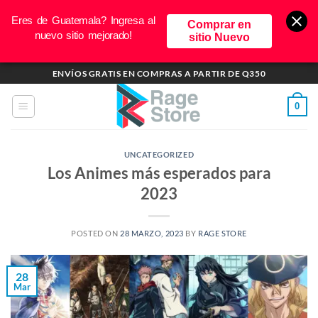
Eres de Guatemala? Ingresa al
Comprar en
nuevo sitio mejorado!
sitio Nuevo
Saltar
ENVÍOS GRATIS EN COMPRAS A PARTIR DE Q350
al
contenido
0
UNCATEGORIZED
Los Animes más esperados para
2023
POSTED ON
28 MARZO, 2023
BY
RAGE STORE
28
Mar