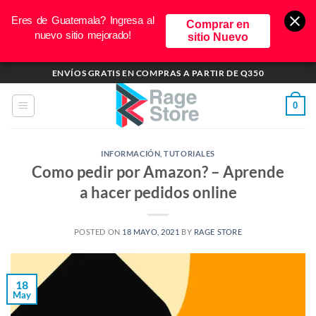
Eres de Guatemala? Ingresa al
Comprar en
nuevo sitio mejorado!
sitio Nuevo
Saltar
ENVÍOS GRATIS EN COMPRAS A PARTIR DE Q350
al
contenido
0
INFORMACIÓN
,
TUTORIALES
Como pedir por Amazon? – Aprende
a hacer pedidos online
POSTED ON
18 MAYO, 2021
BY
RAGE STORE
18
May